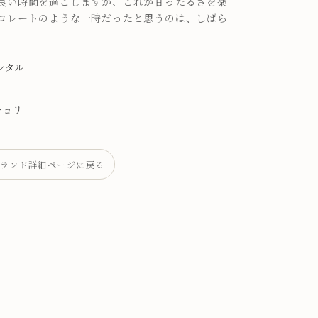
良い時間を過ごしますが、これが甘ったるさを薬
コレートのような一時だったと思うのは、しばら
ンタル
チョリ
ー
ランド詳細ページに戻る