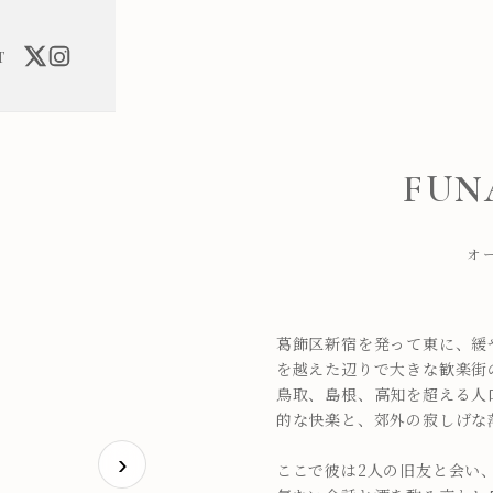
T
FUN
オー
葛飾区新宿を発って東に、緩
を越えた辺りで大きな歓楽街
鳥取、島根、高知を超える人
的な快楽と、郊外の寂しげな落
›
ここで彼は2人の旧友と会い