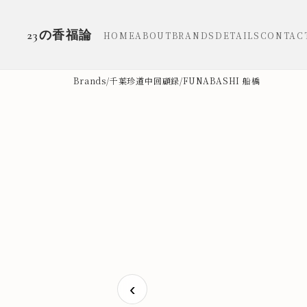
23の香福論
HOME
ABOUT
BRANDS
DETAILS
CONTAC
Brands
/
千葉珍道中回顧録
/
FUNABASHI 船橋
‹