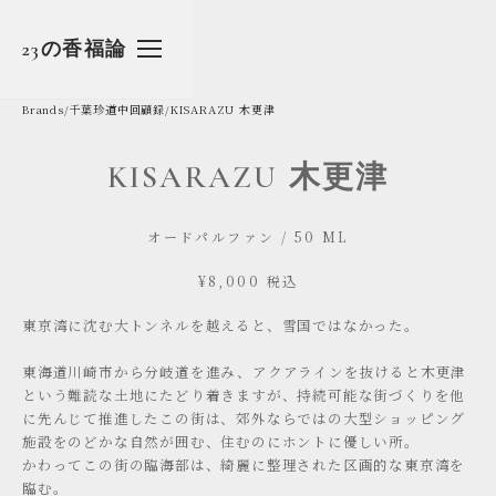
BRANDS
DETAILS
23の香福論
CONTACT
Brands
/
千葉珍道中回顧録
/
KISARAZU 木更津
KISARAZU 木更津
オードパルファン / 50 ML
¥8,000
税込
東京湾に沈む大トンネルを越えると、雪国ではなかった。
東海道川崎市から分岐道を進み、アクアラインを抜けると木更津
という難読な土地にたどり着きますが、持続可能な街づくりを他
に先んじて推進したこの街は、郊外ならではの大型ショッピング
施設をのどかな自然が囲む、住むのにホントに優しい所。
かわってこの街の臨海部は、綺麗に整理された区画的な東京湾を
臨む。