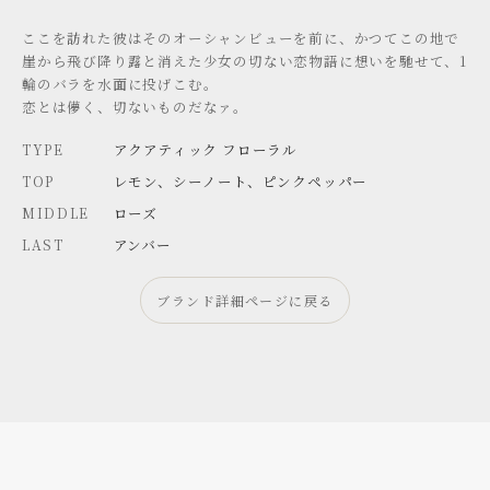
ここを訪れた彼はそのオーシャンビューを前に、かつてこの地で
崖から飛び降り露と消えた少女の切ない恋物語に想いを馳せて、1
輪のバラを水面に投げこむ。
恋とは儚く、切ないものだなァ。
TYPE
アクアティック フローラル
TOP
レモン、シーノート、ピンクペッパー
MIDDLE
ローズ
LAST
アンバー
ブランド詳細ページに戻る