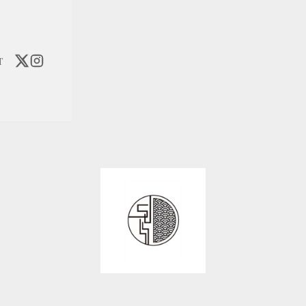
T
suii