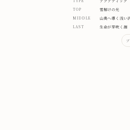
TYPE
アクアティック
TOP
雪解けの光
MIDDLE
山奥へ導く浅い
LAST
生命が芽吹く淵
ブ