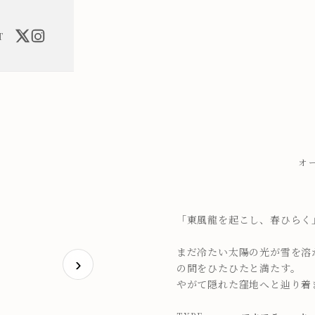
T
オー
「東風龍を起こし、春ひらく
まだ冷たい太陽の光が雪を溶
›
の間をひたひたと満たす。
やがて隠れた窪地へと辿り着