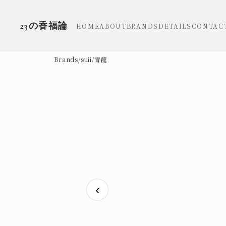
23の香福論
HOME
ABOUT
BRANDS
DETAILS
CONTAC
Brands
/
suii
/
青龍
‹